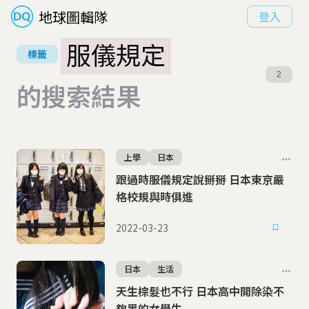
地球圖輯隊
登入
服儀規定
標籤
2
的搜索結果
上學
日本
跟過時服儀規定說掰掰 日本東京嚴
格校規與時俱進
2022-03-23
日本
生活
天生棕髮也不行 日本高中開除染不
夠黑的女學生