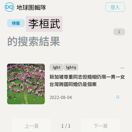
地球圖輯隊
登入
李桓武
標籤
1
的搜索結果
lgbt
lgbtq
新加坡尊重同志但婚姻仍限一男一女
台灣跨國同婚仍是個案
2022-08-04
1 / 1
上一頁
下一頁
上一頁
下一頁