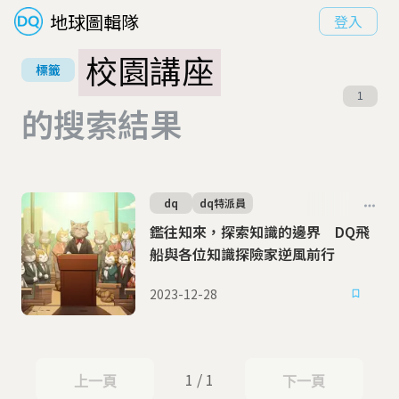
地球圖輯隊
登入
校園講座
標籤
1
的搜索結果
dq
dq特派員
鑑往知來，探索知識的邊界 DQ飛
船與各位知識探險家逆風前行
2023-12-28
1 / 1
上一頁
下一頁
上一頁
下一頁