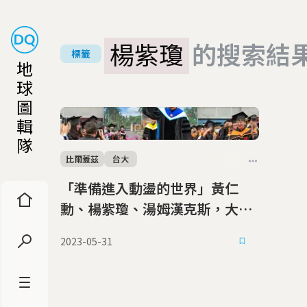
楊紫瓊
的搜索結
標籤
地
球
圖
輯
隊
比爾蓋茲
台大
「準備進入動盪的世界」黃仁
勳、楊紫瓊、湯姆漢克斯，大學
畢典上那些大咖的智慧
2023-05-31