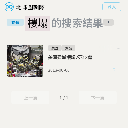
地球圖輯隊
登入
樓塌
的搜索結果
標籤
1
美國
費城
美國費城樓塌2死13傷
2013-06-06
1 / 1
上一頁
下一頁
上一頁
下一頁