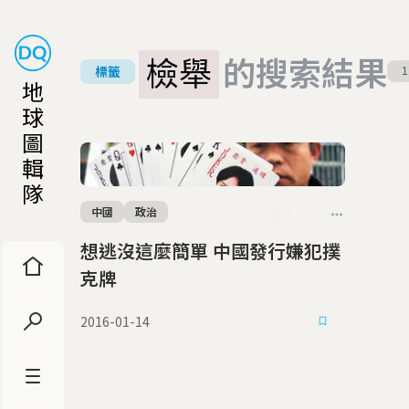
檢舉
的搜索結果
標籤
1
地
球
圖
輯
隊
中國
政治
想逃沒這麼簡單 中國發行嫌犯撲
克牌
2016-01-14