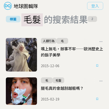
地球圖輯隊
登入
毛髮
的搜索結果
標籤
2
人類行為
毛
嘴上無毛，辦事不牢──歐洲歷史上
的鬍子美學
2015-12-06
毛
毛髮
腿毛真的會越刮越粗嗎？
2015-02-19