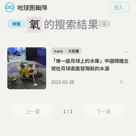
地球圖輯隊
登入
氧
的搜索結果
標籤
1
nasa
大氣層
「像一座月球上的水庫」中國嫦娥五
號在月球表面發現新的水源
2023-03-28
1 / 1
上一頁
下一頁
上一頁
下一頁