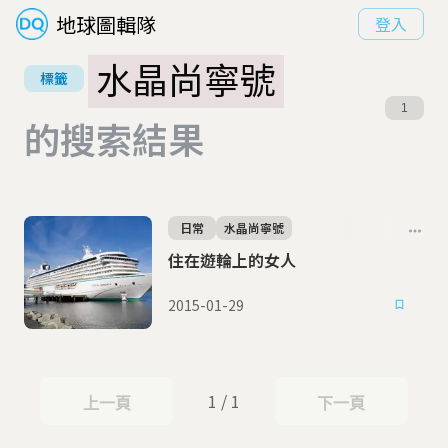
地球圖輯隊
登入
水晶尚寧號
標籤
1
的搜索結果
日常
水晶尚寧號
住在遊輪上的女人
2015-01-29
1 / 1
上一頁
下一頁
上一頁
下一頁