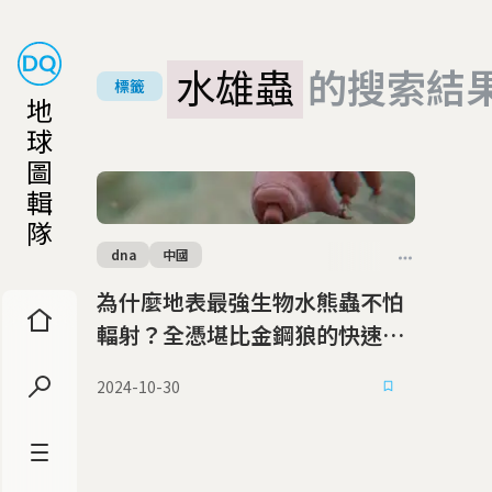
水雄蟲
的搜索結
標籤
地
球
圖
輯
隊
dna
中國
為什麼地表最強生物水熊蟲不怕
輻射？全憑堪比金鋼狼的快速修
復能力
2024-10-30