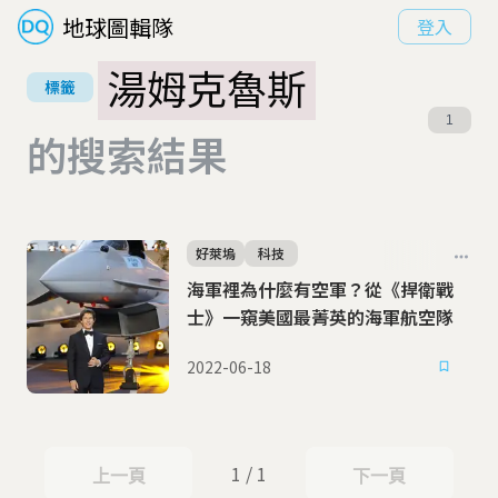
地球圖輯隊
登入
湯姆克魯斯
標籤
1
的搜索結果
好萊塢
科技
海軍裡為什麼有空軍？從《捍衛戰
士》一窺美國最菁英的海軍航空隊
2022-06-18
1 / 1
上一頁
下一頁
上一頁
下一頁