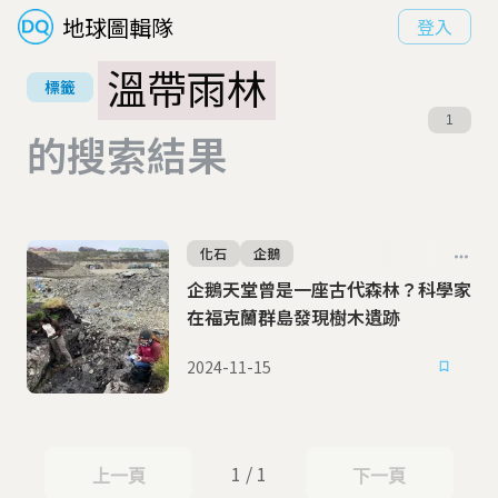
地球圖輯隊
登入
溫帶雨林
標籤
1
的搜索結果
化石
企鵝
企鵝天堂曾是一座古代森林？科學家
在福克蘭群島發現樹木遺跡
2024-11-15
1 / 1
上一頁
下一頁
上一頁
下一頁