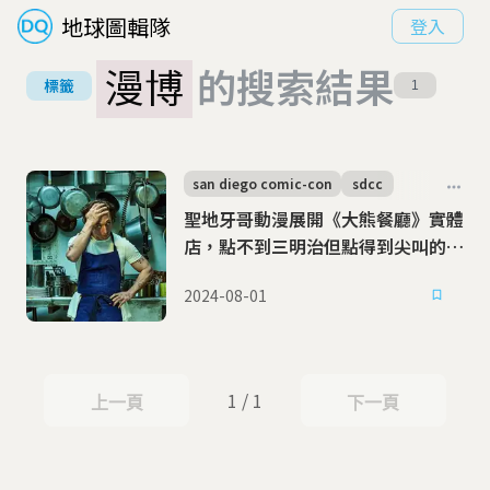
地球圖輯隊
登入
漫博
的搜索結果
標籤
1
san diego comic-con
sdcc
聖地牙哥動漫展開《大熊餐廳》實體
店，點不到三明治但點得到尖叫的廚
師嗎？
2024-08-01
1 / 1
上一頁
下一頁
上一頁
下一頁