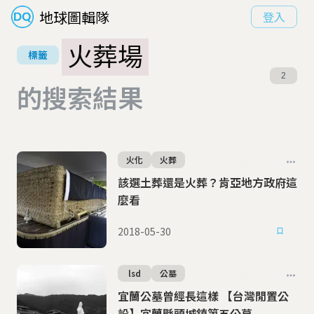
地球圖輯隊
登入
火葬場
標籤
2
的搜索結果
火化
火葬
該選土葬還是火葬？肯亞地方政府這
麼看
2018-05-30
lsd
公墓
宜蘭公墓曾經長這樣 【台灣閒置公
設】宜蘭縣頭城鎮第五公墓