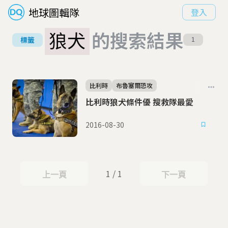
地球圖輯隊
登入
狼犬
的搜索結果
標籤
1
比利時
布魯塞爾恐攻
比利時狼犬條件優 搜救隊最愛
2016-08-30
1 / 1
上一頁
下一頁
上一頁
下一頁