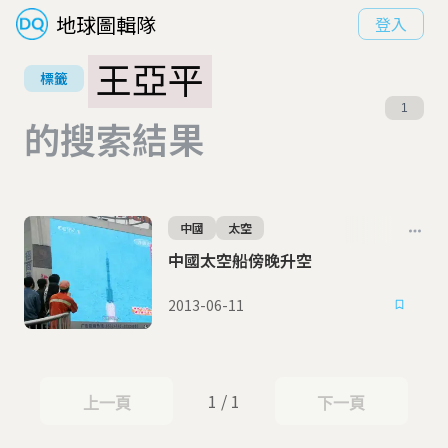
地球圖輯隊
登入
王亞平
標籤
1
的搜索結果
中國
太空
中國太空船傍晚升空
2013-06-11
1 / 1
上一頁
下一頁
上一頁
下一頁