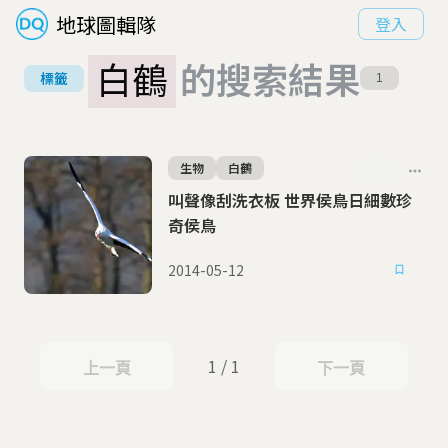
地球圖輯隊
登入
白鶴
的搜索結果
標籤
1
生物
白鶴
叫聲像刮洗衣板 世界侯鳥日細數珍
奇侯鳥
2014-05-12
1 / 1
上一頁
下一頁
上一頁
下一頁