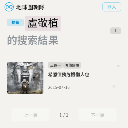
地球圖輯隊
登入
盧敬植
標籤
1
的搜索結果
王道一
希債危機
希臘債務危機懶人包
2015-07-16
1 / 1
上一頁
下一頁
上一頁
下一頁