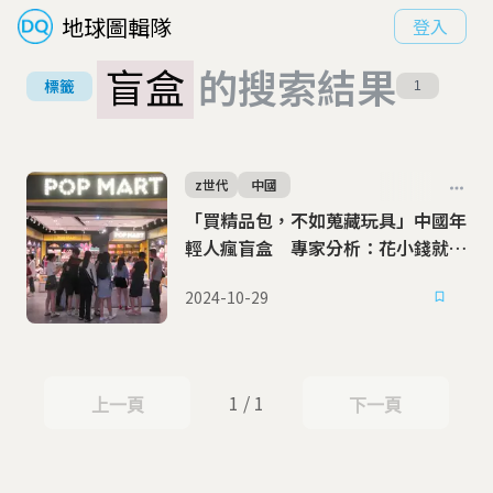
地球圖輯隊
登入
盲盒
的搜索結果
標籤
1
z世代
中國
「買精品包，不如蒐藏玩具」中國年
輕人瘋盲盒 專家分析：花小錢就買
得到的快樂
2024-10-29
1 / 1
上一頁
下一頁
上一頁
下一頁