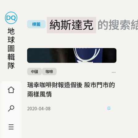
納斯達克
的搜索
標籤
地
球
圖
輯
隊
中國
咖啡
瑞幸咖啡財報造假後 股市門市的
兩樣風情
2020-04-08