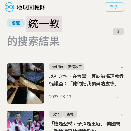
地球圖輯隊
登入
統一教
標籤
2
的搜索結果
netflix
安倍晉三
以神之名，在台灣｜專訪前攝理教教
徒諾亞：「他們把我騙得這麼慘」
2023-03-13
文化
宗教
「槍是聖杖，子彈是王冠」 美國統
一教信徒交換結婚誓約