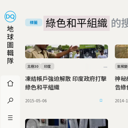
綠色和平組織
的
標籤
地
球
圖
輯
隊
北極30
印度
氣候變
凍結帳戶強迫解散 印度政府打擊
神秘
綠色和平組織
告綠
2015-05-06
2014-1