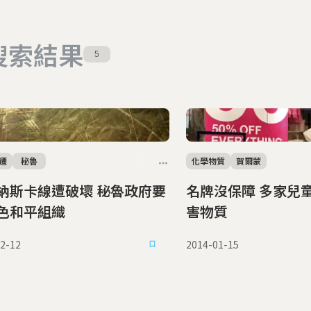
搜索結果
5
遷
秘魯
化學物質
賀爾蒙
納斯卡線遭破壞 秘魯政府要
名牌沒保障 多家兒童服飾驗出有
色和平組織
害物質
2-12
2014-01-15