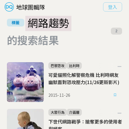
地球圖輯隊
登入
網路趨勢
標籤
2
的搜索結果
巴黎恐攻
比利時
可愛貓照化解警察危機 比利時網友
幽默面對恐攻壓力(11/26更新影片)
2015-11-26
大眾行為
介面層
下世代網路戰爭：搶奪更多的使用者
與顧客