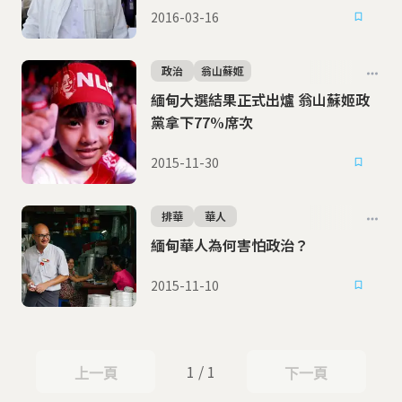
2016-03-16
政治
翁山蘇姬
緬甸大選結果正式出爐 翁山蘇姬政
黨拿下77%席次
2015-11-30
排華
華人
緬甸華人為何害怕政治？
2015-11-10
1 / 1
上一頁
下一頁
上一頁
下一頁