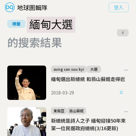
地球圖輯隊
登入
緬甸大選
標籤
4
的搜索結果
aung san suu kyi
大選
緬甸選出新總統 和翁山蘇姬走得近
2018-03-29
東南亞
翁山蘇姬
新總統是詩人之子 緬甸迎接50年來
第一位民選政府總統(3/16更新)