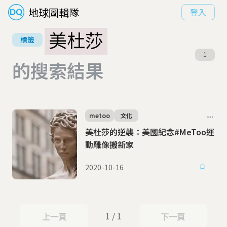
地球圖輯隊
登入
美杜莎
標籤
1
的搜索結果
metoo
文化
美杜莎的逆襲：美國紀念#MeToo運
動雕像搬新家
2020-10-16
1 / 1
上一頁
下一頁
上一頁
下一頁