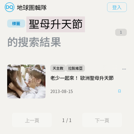
地球圖輯隊
登入
聖母升天節
標籤
1
的搜索結果
天主教
拉脫維亞
老少一起來！ 歐洲聖母升天節
2013-08-15
1 / 1
上一頁
下一頁
上一頁
下一頁