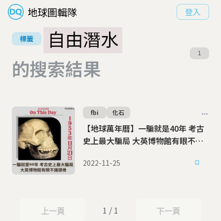
地球圖輯隊
登入
自由潛水
標籤
1
的搜索結果
fbi
化石
【地球萬年曆】一騙就是40年 考古
史上最大騙局 大英博物館有眼不識
頭骨
2022-11-25
1 / 1
上一頁
下一頁
上一頁
下一頁