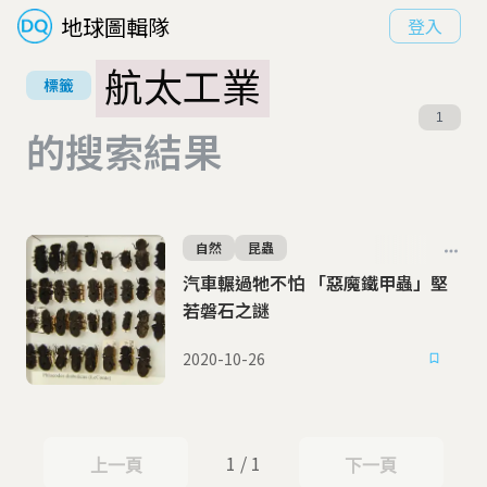
地球圖輯隊
登入
航太工業
標籤
1
的搜索結果
自然
昆蟲
汽車輾過牠不怕 「惡魔鐵甲蟲」堅
若磐石之謎
2020-10-26
1 / 1
上一頁
下一頁
上一頁
下一頁