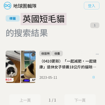
地球圖輯隊
登入
英國短毛貓
標籤
1
的搜索結果
收容所
收養
（0410更新）「一起減肥，一起健
康」退休女子領養18公斤的貓咪斑
斑
2023-05-11
1 / 1
上一頁
下一頁
上一頁
下一頁