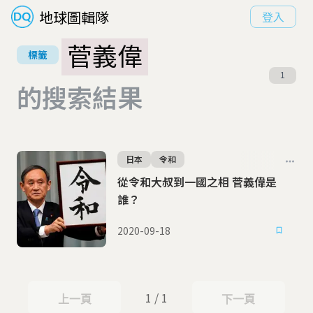
地球圖輯隊
登入
菅義偉
標籤
1
的搜索結果
日本
令和
從令和大叔到一國之相 菅義偉是
誰？
2020-09-18
1 / 1
上一頁
下一頁
上一頁
下一頁