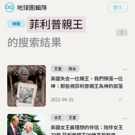
地球圖輯隊
登入
菲利普親王
標籤
2
的搜索結果
王室
政治
英國失去一位親王，我們殞落一位
神：那些視菲利普親王為神的部落
2021-04-15
女王
王室
英國女王最理想的伴侶：陪伴女王
70載 菲利普親王99歲高齡辭世