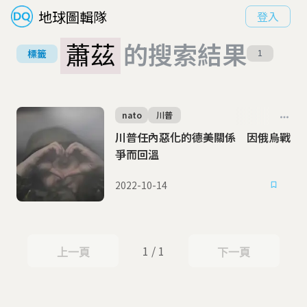
地球圖輯隊
登入
蕭茲
的搜索結果
標籤
1
nato
川普
川普任內惡化的德美關係 因俄烏戰
爭而回溫
2022-10-14
1 / 1
上一頁
下一頁
上一頁
下一頁