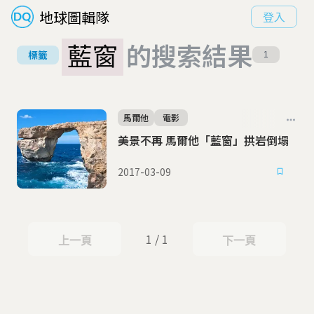
地球圖輯隊
登入
藍窗
的搜索結果
標籤
1
馬爾他
電影
美景不再 馬爾他「藍窗」拱岩倒塌
2017-03-09
1 / 1
上一頁
下一頁
上一頁
下一頁