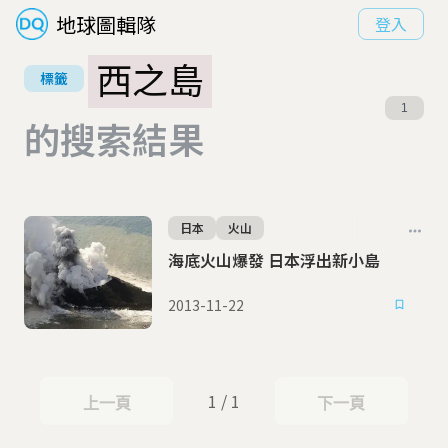
地球圖輯隊
登入
西之島
標籤
1
的搜索結果
日本
火山
海底火山爆發 日本浮出新小島
2013-11-22
1 / 1
上一頁
下一頁
上一頁
下一頁