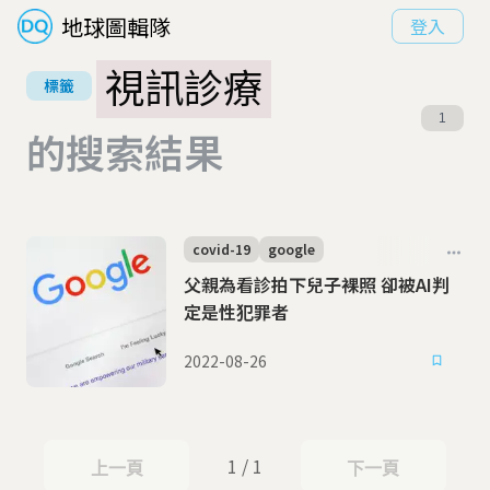
地球圖輯隊
登入
視訊診療
標籤
1
的搜索結果
covid-19
google
父親為看診拍下兒子裸照 卻被AI判
定是性犯罪者
2022-08-26
1 / 1
上一頁
下一頁
上一頁
下一頁