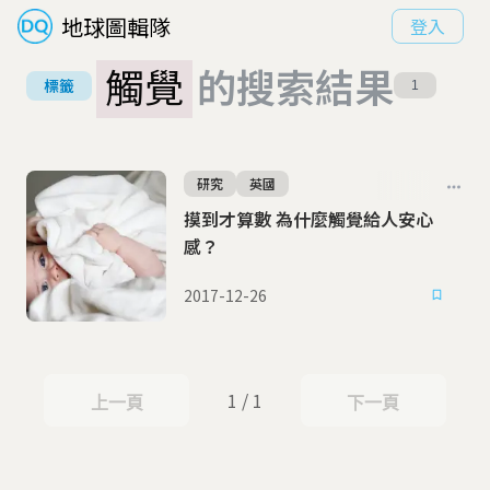
地球圖輯隊
登入
觸覺
的搜索結果
標籤
1
研究
英國
摸到才算數 為什麼觸覺給人安心
感？
2017-12-26
1 / 1
上一頁
下一頁
上一頁
下一頁