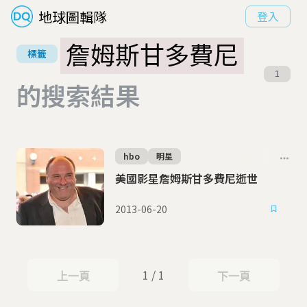
地球圖輯隊
登入
詹姆斯甘多費尼
標籤
1
的搜索結果
hbo
明星
美國影星詹姆斯甘多費尼逝世
2013-06-20
1 / 1
上一頁
下一頁
上一頁
下一頁