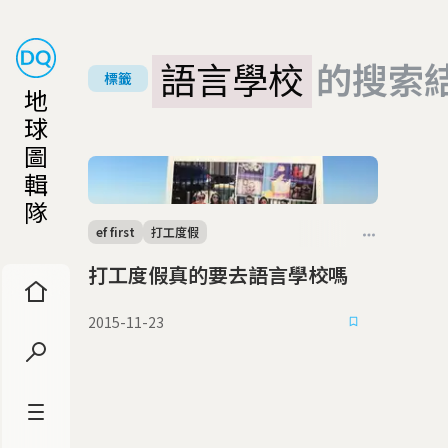
語言學校
的搜索
標籤
地
球
圖
輯
隊
ef first
打工度假
打工度假真的要去語言學校嗎
2015-11-23