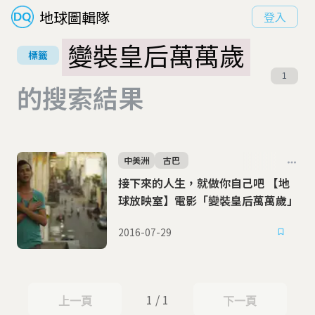
地球圖輯隊
登入
變裝皇后萬萬歲
標籤
1
的搜索結果
中美洲
古巴
接下來的人生，就做你自己吧 【地
球放映室】電影「變裝皇后萬萬歲」
2016-07-29
1 / 1
上一頁
下一頁
上一頁
下一頁