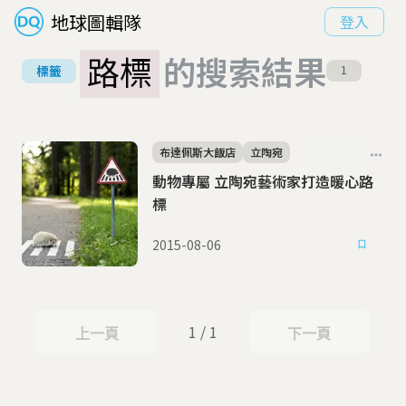
地球圖輯隊
登入
路標
的搜索結果
標籤
1
布達佩斯大飯店
立陶宛
動物專屬 立陶宛藝術家打造暖心路
標
2015-08-06
1 / 1
上一頁
下一頁
上一頁
下一頁