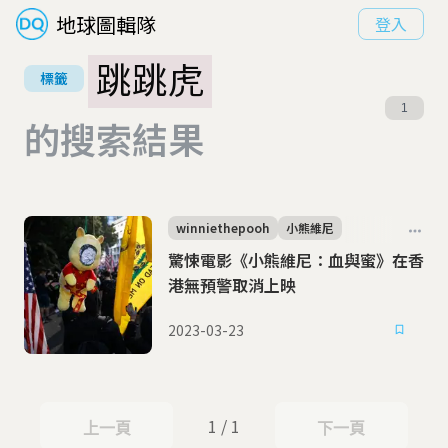
地球圖輯隊
登入
跳跳虎
標籤
1
的搜索結果
winniethepooh
小熊維尼
驚悚電影《小熊維尼：血與蜜》在香
港無預警取消上映
2023-03-23
1 / 1
上一頁
下一頁
上一頁
下一頁