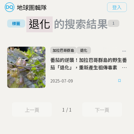
地球圖輯隊
登入
退化
的搜索結果
標籤
1
加拉巴哥群島
退化
番茄的逆襲！加拉巴哥群島的野生番
茄「退化」，重新產生祖傳毒素 科
學家：因為環境太苦了
2025-07-09
1 / 1
上一頁
下一頁
上一頁
下一頁