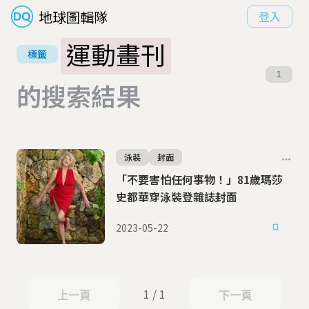
地球圖輯隊
登入
運動畫刊
標籤
1
的搜索結果
泳裝
封面
「不要害怕任何事物！」81歲瑪莎
史都華穿泳裝登雜誌封面
2023-05-22
1 / 1
上一頁
下一頁
上一頁
下一頁