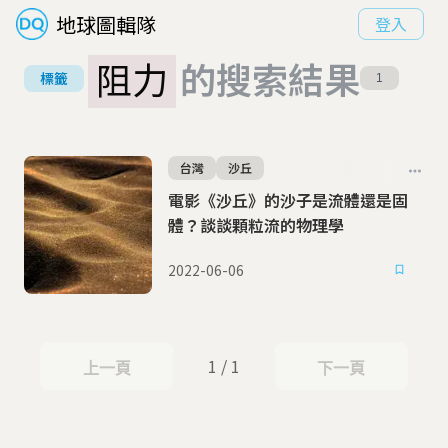
地球圖輯隊
登入
阻力
的搜索結果
標籤
1
台灣
沙丘
電影《沙丘》的沙子是流體還是固
體？談談顆粒流的物理學
2022-06-06
1 / 1
上一頁
下一頁
上一頁
下一頁