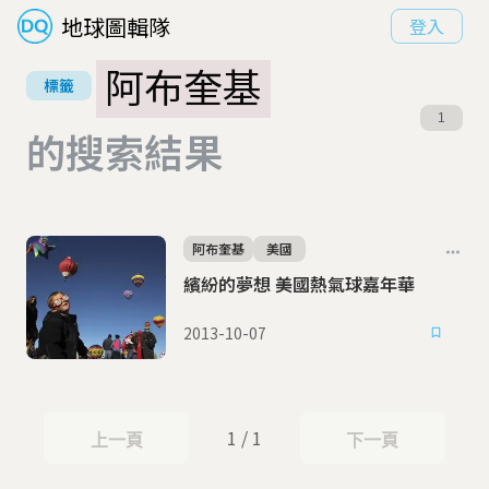
地球圖輯隊
登入
阿布奎基
標籤
1
的搜索結果
阿布奎基
美國
繽紛的夢想 美國熱氣球嘉年華
2013-10-07
1 / 1
上一頁
下一頁
上一頁
下一頁