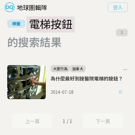
地球圖輯隊
登入
電梯按鈕
標籤
1
的搜索結果
大眾行為
加拿大
為什麼最好別按醫院電梯的按鈕？
2014-07-18
1 / 1
上一頁
下一頁
上一頁
下一頁