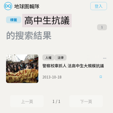
地球圖輯隊
登入
高中生抗議
標籤
1
的搜索結果
人權
法律
警察校車抓人 法高中生大規模抗議
2013-10-18
1 / 1
上一頁
下一頁
上一頁
下一頁