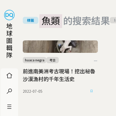
魚類
的搜索結果
標籤
1
地
球
圖
輯
隊
huaca negra
考古
前進南美洲考古現場！挖出秘魯
沙漠漁村的千年生活史
2022-07-05