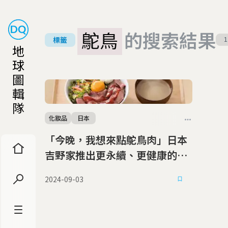
鴕鳥
的搜索結果
標籤
1
地
球
圖
輯
隊
化妝品
日本
「今晚，我想來點鴕鳥肉」日本
吉野家推出更永續、更健康的肉
品新選擇
2024-09-03