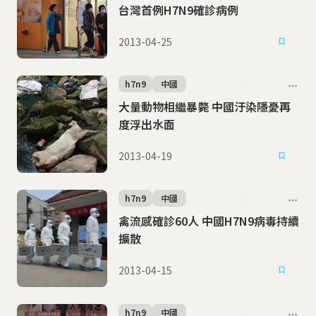
台灣首例H7N9確診病例
2013-04-25
h7n9
中國
大量動物相繼暴斃 中國汙染隱憂再
度浮出水面
2013-04-19
h7n9
中國
禽流感確診60人 中國H7N9病毒持續
擴散
2013-04-15
h7n9
中國