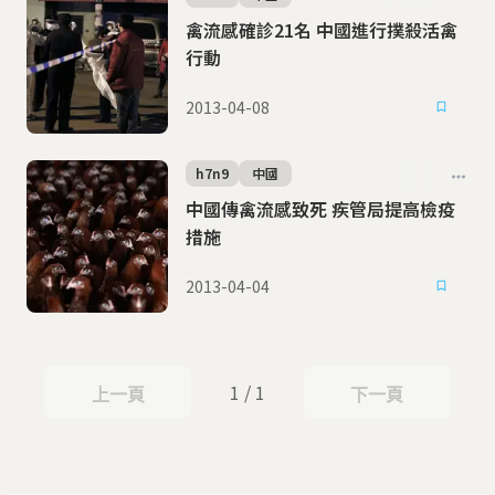
禽流感確診21名 中國進行撲殺活禽
行動
2013-04-08
h7n9
中國
中國傳禽流感致死 疾管局提高檢疫
措施
2013-04-04
1 / 1
上一頁
下一頁
上一頁
下一頁