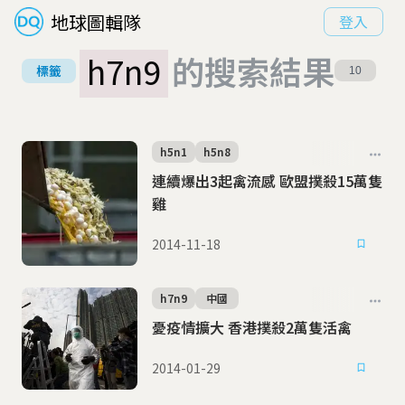
地球圖輯隊
登入
h7n9
的搜索結果
標籤
10
h5n1
h5n8
連續爆出3起禽流感 歐盟撲殺15萬隻
雞
2014-11-18
h7n9
中國
憂疫情擴大 香港撲殺2萬隻活禽
2014-01-29